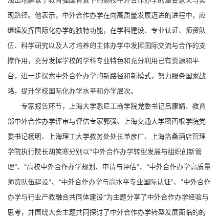
浅出地解读了教育强国背景下的高校中外合作办学的重要意义与实
现路径。他表示，中外合作办学在向高质量发展迈进的进程中，应
继续发挥国际化办学的独特功能，在学科建设、专业认证、师资队
伍、科学研究以及人才培养的主体办学中发挥国际交流与合作的支
撑作用，充分发挥学校的学科专业特色和充分利用已有资源和平
台，进一步探索中外合作办学的新路径和新模式，努力服务国家战
略，提升学校国际化办学水平和办学层次。
专家报告环节，上海大学悉尼工商学院党委书记吕康娟、教育
部中外合作办学评审与评估专家郭强、上海交通大学密西根学院党
委书记杨明、上海理工大学教务处处长单彦广、上海洛桑酒店管理
学院执行院长胡笑寒分别以
中外合作办学转型发展与组织创新管
“
理
、
高校中外合作办学规划、申请与评估
、
中外合作办学高质量
”
“
”
“
师资队伍建设
、
中外合作办学与高水平专业国际认证
、
中外合作
”
“
”
“
办学与行业产教融合共同体建设
为主题分享了中外合作办学经验与
”
思考，并围绕大会主题共同探讨了中外合作办学转型发展面临的的