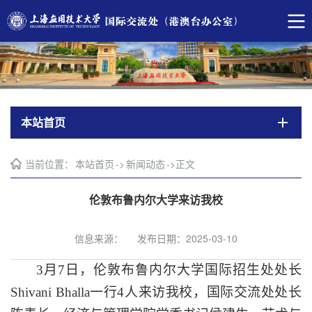
本站首页
当前位置：
本站首页
->
新闻动态
->
正文
伦敦布鲁内尔大学来访我校
信息来源：
发布日期：2025-03-10
3
月
7
日，
伦敦布鲁内尔大学
国际招生处处长
Shivani Bhalla
一行
4
人
来访我校，
国际交流处处长