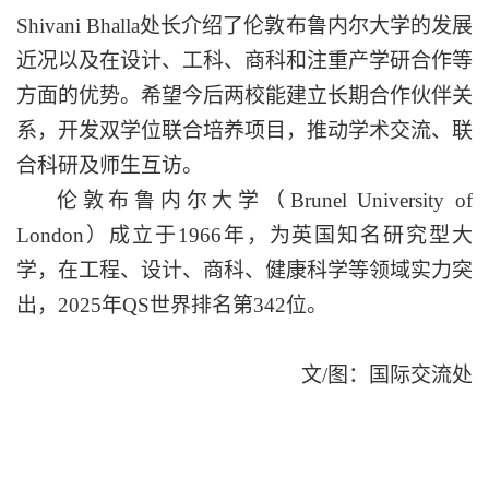
Shivani Bhalla
处长介绍了伦敦布鲁内尔大学的发展
近况以及在设计、工科、商科和注重产学研合作等
方面的优势。
希望今后两校能
建立长期合作伙伴关
系，开发双学位
联合
培养
项目
，推动学术交流、联
合科研及师生互访
。
伦敦布鲁内尔大学（
Brunel University of
London
）成立于
1966
年，
为英国知名研究型大
学，在工程、设计、商科、健康科学等领域实力突
出，
2025
年
QS
世界排名第
342
位。
文
/
图：国际交流处