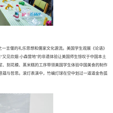
”之一言偃的礼乐思想和儒家文化源流。美国学生观展《论语》
镇“又见炊烟·小森营地”的非遗体验让美国师生惊叹于中国本土
浆、刻花模、蒸米糕的工序带领美国学生体验中国美食的制作
意蕴与哲思。滚灯表演中，竹编灯球在空中划过一道道金色弧