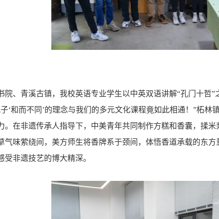
书院、青溪古镇，我校英语专业学生以中英双语讲解
“孔门十哲
孔子‘和而不同’的理念与我们的多元文化课程竟如此相通！”柘林
力。在非遗传承人指导下，中美青年共同制作方糕和香囊，揉米
草气味萦绕间，美方师生将香牌系于颈间，体悟香道承载的东方
感受非遗技艺的博大精深。