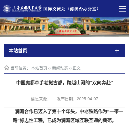
本站首页
当前位置：
本站首页
->
新闻动态
->
正文
中国魔都牵手老挝古都，跨越山河的“双向奔赴”
信息来源：
发布日期：2025-04-07
澜湄合作已迈入了第十个年头，中老铁路作为
“
一带一
路
”
标志性工程，已成为澜湄区域互联互通的典范。