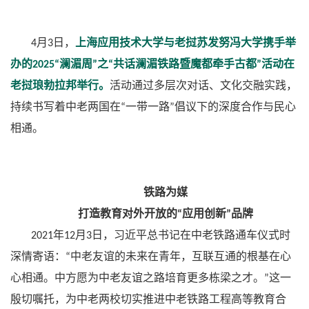
月
日，
上海应用技术大学与老挝苏发努冯大学携手举
4
3
办的
澜湄周
之
共话澜湄铁路暨魔都牵手古都
活动在
2025“
”
“
”
老挝琅勃拉邦举行。
活动通过多层次对话、文化交融实践，
持续书写着中老两国在
一带一路
倡议下的深度合作与民心
“
”
相通。
铁路为媒
打造教育对外开放的
应用创新
品牌
“
”
年
月
日，习近平总书记在中老铁路通车仪式时
2021
12
3
深情寄语：
中老友谊的未来在青年，互联互通的根基在心
“
心相通。中方愿为中老友谊之路培育更多栋梁之才。
这一
”
殷切嘱托，为中老两校切实推进中老铁路工程高等教育合