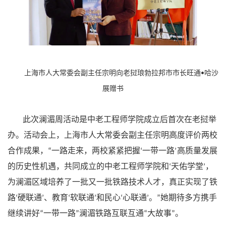
上海市人大常委会副主任宗明向老挝琅勃拉邦市市长旺通
哈沙
•
展赠书
此次澜湄周活动是中老工程师学院成立后首次在老挝举
办。活动会上，上海市人大常委会副主任宗明高度评价两校
合作成果，
一路走来，两校紧紧把握
一带一路
高质量发展
“
‘
’
的历史性机遇，共同成立的中老工程师学院和
天佑学堂
，
‘
’
为澜湄区域培养了一批又一批铁路技术人才，真正实现了铁
路
硬联通
、教育
软联通
和民心
心联通
。
她期待多方携手
‘
’
‘
’
‘
’
”
继续讲好
一带一路
澜湄铁路互联互通
大故事
。
“
”
“
”