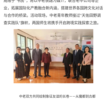
局限于
书房
，将以中老铁路为媒介，联合老中公司等企
“
”
业，拓展国际化产教融合新内涵，搭建世界各国跨文化对话
与合作的桥梁。活动现场，中老青年教师接过
天佑田野调
“
查实践队
旗帜，两国师生将携手开启跨境实践探索之旅。
”
中老双方共同绘制象征友谊的长卷
从魔都到古都
——