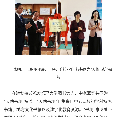
宗明、旺通
哈沙展、王瑛、维拉
阿诺拉共同为
天佑书坊
揭
•
•
“
”
牌
在琅勃拉邦苏发努冯大学图书馆内，中老嘉宾共同为
天佑书坊
揭牌。
天佑书坊
汇集来自中老两校的学科特色
“
”
“
”
书籍、地方文化书籍以及数字化教育资源。
书坊
意味着不
“
”