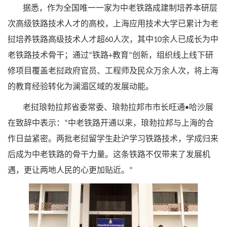
据悉，作为全国唯一一家为中老铁路成建制培养本研层
次高级铁路技术人才的高校，上海应用技术大学已累计为老
挝培养铁路高级技术人才超
人次，其中
余人已成长为中
60
10
老铁路技术骨干；通过
铁路
教育
创新，组织线上线下研
“
+
”
修项目覆盖老挝政府官员、工程师及民众万余人次，将上海
的教育经验转化为澜湄区域的发展动能。
老挝琅勃拉邦省委常委、琅勃拉邦市市长旺通
哈沙展
•
在致辞中表示：
中老铁路开通以来，琅勃拉邦与上海的合
“
作日益紧密。两批老挝留学生赴沪学习铁路技术，学成归来
后成为中老铁路的骨干力量。这条铁路不仅带来了发展机
遇，更让两地人民的心更加贴近。
”