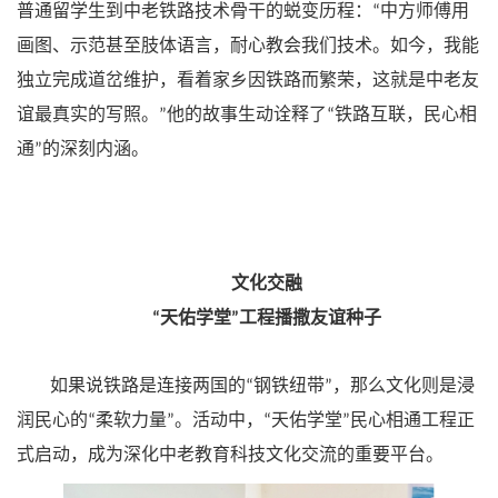
普通留学生到中老铁路技术骨干的蜕变历程：
中方师傅用
“
画图、示范甚至肢体语言，耐心教会我们技术。如今，我能
独立完成道岔维护，看着家乡因铁路而繁荣，这就是中老友
谊最真实的写照。
他的故事生动诠释了
铁路互联，民心相
”
“
通
的深刻内涵。
”
文化交融
天佑学堂
工程播撒友谊种子
“
”
如果说铁路是连接两国的
钢铁纽带
，那么文化则是浸
“
”
润民心的
柔软力量
。活动中，
天佑学堂
民心相通工程正
“
”
“
”
式启动，成为深化中老教育科技文化交流的重要平台。