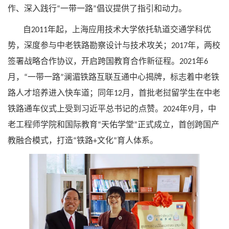
作、深入践行
一带一路
倡议提供了指引和动力。
“
”
自
年起，上海应用技术大学依托轨道交通学科优
2011
势，深度参与中老铁路勘察设计与技术攻关；
年，两校
2017
签署战略合作协议，开启跨国教育合作新征程。
年
2021
6
月，
一带一路
澜湄铁路互联互通中心揭牌，标志着中老铁
“
”
路人才培养进入快车道；同年
月，首批老挝留学生在中老
12
铁路通车仪式上受到习近平总书记的点赞。
年
月，中
2024
9
老工程师学院和国际教育
天佑学堂
正式成立，首创跨国产
“
”
教融合模式，打造
铁路
文化
育人体系。
“
+
”