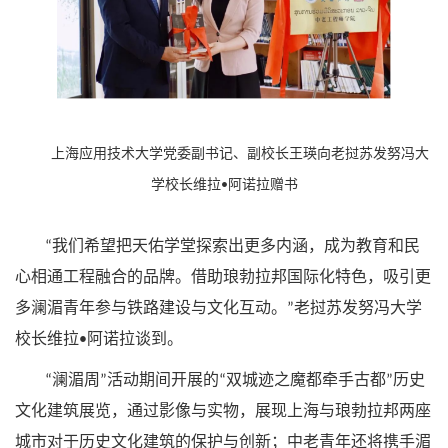
上海应用技术大学党委副书记、副校长王瑛向老挝苏发努冯大
学校长维拉
阿诺拉赠书
•
我们希望把天佑学堂探索出更多内涵，成为教育和民
“
心相通工程融合的品牌。借助琅勃拉邦国际化特色，吸引更
多澜湄青年参与铁路建设与文化互动。
老挝苏发努冯大学
”
校长维拉
阿诺拉谈到。
•
澜湄周
活动期间开展的
双城迹之魔都牵手古都
历史
“
”
“
”
文化建筑展览，通过影像与实物，展现上海与琅勃拉邦两座
城市对于历史文化建筑的保护与创新；中老青年还将携手湄