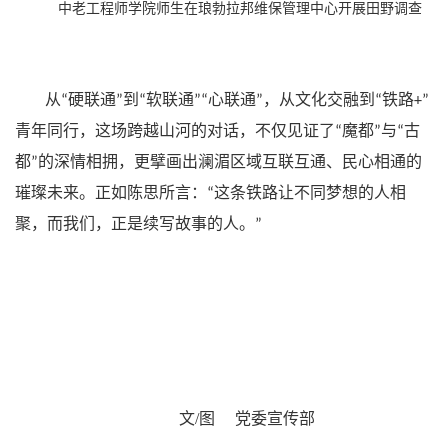
中老工程师学院师生在琅勃拉邦维保管理中心开展田野调查
从
硬联通
到
软联通
心联通
，从文化交融到
铁路
“
”
“
”“
”
“
+”
青年同行，这场跨越山河的对话，不仅见证了
魔都
与
古
“
”
“
都
的深情相拥，更擘画出澜湄区域互联互通、民心相通的
”
璀璨未来。正如陈思所言：
这条铁路让不同梦想的人相
“
聚，而我们，正是续写故事的人。
”
文/图 党委宣传部