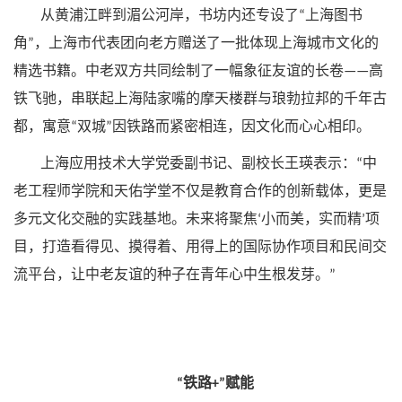
从黄浦江畔到湄公河岸，书坊内还专设了
上海图书
“
角
，上海市代表团向老方赠送了一批体现上海城市文化的
”
精选书籍。中老双方共同绘制了一幅象征友谊的长卷
高
——
铁飞驰，串联起上海陆家嘴的摩天楼群与琅勃拉邦的千年古
都，寓意
双城
因铁路而紧密相连，因文化而心心相印。
“
”
上海应用技术大学党委副书记、副校长王瑛表示：
中
“
老工程师学院和天佑学堂不仅是教育合作的创新载体，更是
多元文化交融的实践基地。未来将聚焦
小而美，实而精
项
‘
’
目，打造看得见、摸得着、用得上的国际协作项目和民间交
流平台，让中老友谊的种子在青年心中生根发芽。
”
铁路
赋能
“
+”