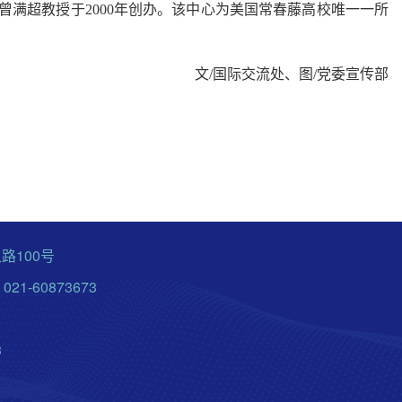
曾满超教授于
2000
年创办。该中心为美国常春藤高校唯一一所
文
/
国际交流处、图
/
党委宣传部
路100号
21-60873673
3