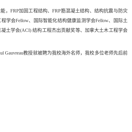
力学性能，FRP加固工程结构、FRP筋混凝土结构、结构抗震与防灾
会Fellow、国际智能化结构健康监测学会Fellow、国际土
美国混凝土学会(ACI) 结构工程杰出贡献奖等、加拿大土木工程学会
s Paul Gauvreau教授就被聘为我校海外名师，我校多位老师先后前