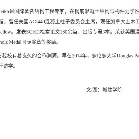
 A. Sheikh是国际著名结构工程专家，在钢筋混凝土结构与构件
。曾任美国ACI440混凝土柱子委员会主席，现任加拿大土木工程学
Fellow。发表SCI/EI检索论文160余篇，出版专著3本。荣获
ipholz Medal国际奖章等奖励。
与我校有着良久的合作渊源。早在
2014年，多伦多大学Dougla
行访学。
文
/图：城建学院