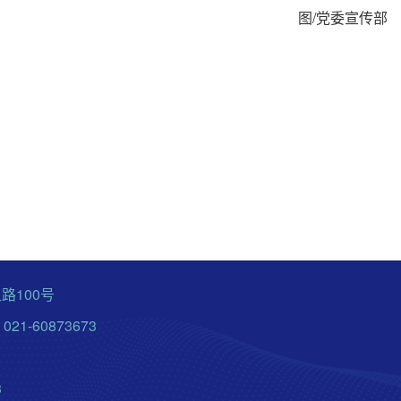
/
图
党委宣传部
路100号
21-60873673
3