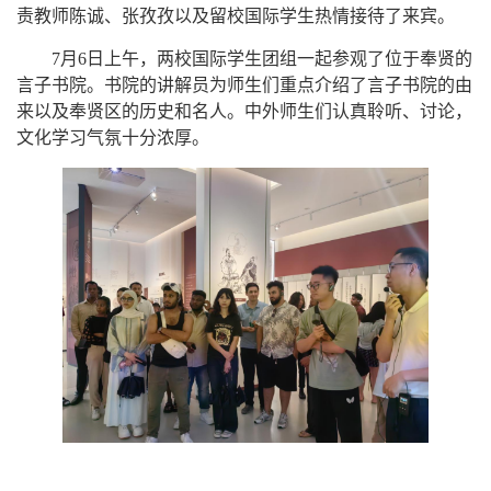
责教师陈诚、张孜孜以及留校国际学生
热情接待了来宾。
7月6日上午，
两校国际学生团组一起
参观了位于奉贤的
言子书院。书院的讲解员为师生们重点介绍了言子书院的由
来
以及
奉贤区的历史
和
名人。
中外
师生们认真聆听
、
讨论，
文化
学习气氛十分浓厚。