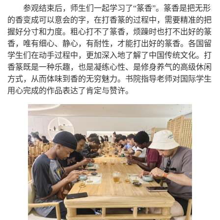
参观结束后，师生们一起学习了
“
篆
香
”。篆香是把无形
的香变成可以意会的字，
在打香篆的过程中，需要精准的把
握好分寸和力度。粗心打不了篆香，烦躁时也打不出好的篆
香，唯有细心、静心，有耐性，才能打出好的篆香。
各国留
学生们
在动手过程中，更加深入地了解了中国传统文化。打
香篆既是一种乐趣，也是凝练心性、是修身养气的高级休闲
方式，从而体味到香的无穷魅力。
书院
指导
老师对
国际学生
用心完成的
作品
表达了肯定与赞许。