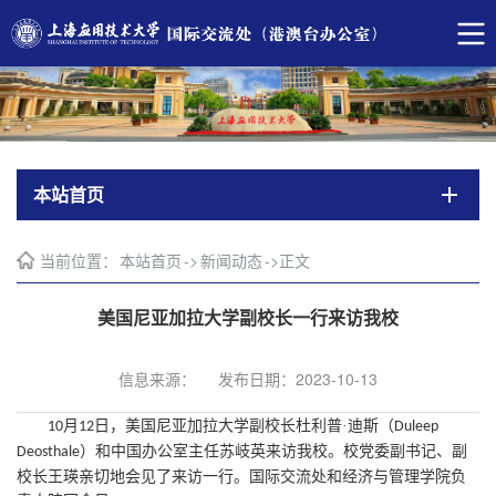
本站首页
当前位置：
本站首页
->
新闻动态
->
正文
美国尼亚加拉大学副校长一行来访我校
信息来源：
发布日期：2023-10-13
月
日，美国尼亚加拉大学副校长杜利普·迪斯（
10
12
Duleep
）和中国办公室主任苏岐英来访我校。校党委副书记、副
Deosthale
校长王瑛亲切地会见了来访一行。国际交流处和经济与管理学院负