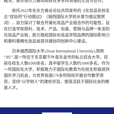
概况，表示将尽力推动两校在多学科领域的交流与合作。
依托
2022年在东方美谷论坛共同发布的《化妆品名校名
企“双协同”行动倡议》（城西国际大学校长曾为倡议致贺
词），双方探讨了联合开展化妆品产业链合作的可能性，旨
在打造学校原料、技术、产品、包装、营销与品牌一条龙的
化妆品产业链，助力我校国际化妆品学院品牌的国际影响力
和香料香精化妆品省部共建协同创新中心建设。
日本城西国际大学
,(Josai International University),简称
“
JIU
”
,是一所位于东京都千叶县东金市的私立综合大学。目
前在校生人数6300余名
，其中
留学生人数约
1000多名。作为
一所国际化大学，积极致力于国际化教育为在校生积极提供
国外学习机会，与世界各国170多所院校开展合作教学项
目，坚持“以学树人”的建校宗旨，塑造活跃于国际社会的
精
英人
才。