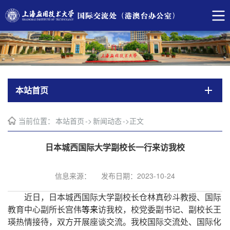
本站首页
当前位置：
本站首页
->
新闻动态
->
正文
日本城西国际大学副校长一行来访我校
信息来源：
发布日期：2023-10-24
近日，日本城西国际大学副校长
仓林真砂斗
教授、国际
教育中心副所长宫伟
等来
访我校，校党委副书记、副校长王
瑛热情接待，双方开展座谈交流。我校国际交流处、国际化