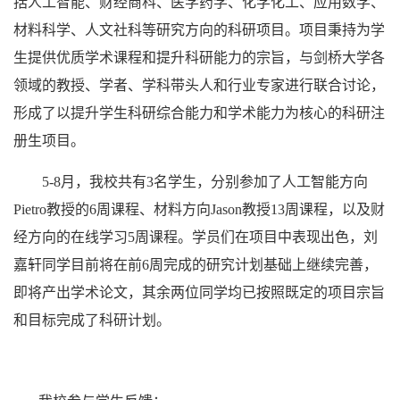
括人工智能、财经商科、医学药学、化学化工、应用数学、
材料科学、人文社科等研究方向的科研项目。项目秉持为学
生提供优质学术课程和提升科研能力的宗旨，与剑桥大学各
领域的教授、学者、学科带头人和行业专家进行联合讨论，
形成了
以提升学生科研综合能力和学术能力为核心的科研注
册生项目。
5-8
月，我校共有
3
名学生，分别参加了人工智能方向
Pietro
教授的
6
周课程、材料方向
Jason
教授
13
周课程，以及财
经方向的在线学习
5
周课程。学员们在项目中表现出色，刘
嘉轩同学目前将在前
6
周完成的研究计划基础上继续完善，
即将产出学术论文，其余两位同学均已按照既定的项目宗旨
和目标完成了科研计划。