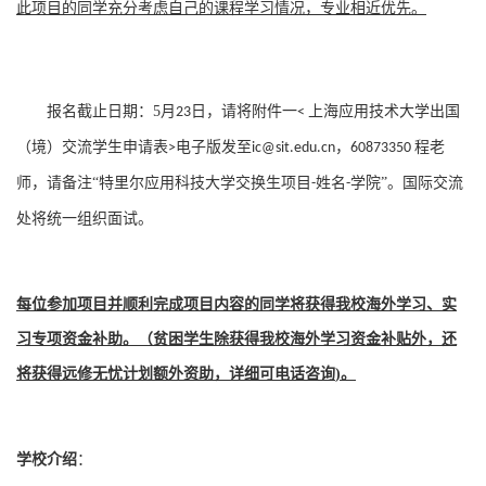
此项目的同学充分考虑自己的课程学习情况，专业相近优先。
报名截止日期：
5
月
日，请将附件一
上海应用技术大学出国
23
<
（境）交流学生申请表
电子版发至
，
程老
>
ic@sit.edu.cn
60873350
师，请备注
“特里尔应用科技大学交换生项目
姓名
学院”。国际交流
-
-
处将统一组织面试。
每位参加项目并顺利完成项目内容的同学将获得我校海外学习、实
习专项资金补助。（贫困学生除获得我校海外学习资金补贴外，还
将获得远修无忧计划额外资助，详细可电话咨询
)
。
学校介绍
：