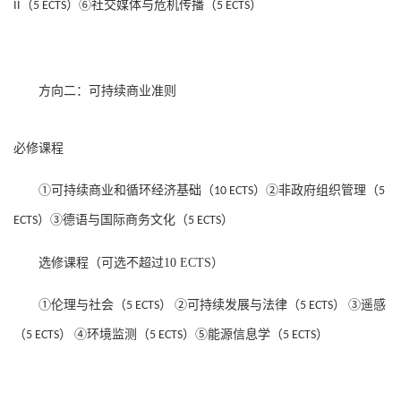
（
）⑥社交媒体与危机传播（
）
II
5 ECTS
5 ECTS
方向二：可持续商业准则
必修课程
①可持续商业和循环经济基础（
）②非政府组织管理（
10 ECTS
5
）③德语与国际商务文化（
）
ECTS
5 ECTS
选修课程（可选不超过
10 ECTS
）
①伦理与社会（
）
②可持续发展与法律（
）
③遥感
5 ECTS
5 ECTS
（
）
④环境监测（
）⑤能源信息学（
）
5 ECTS
5 ECTS
5 ECTS