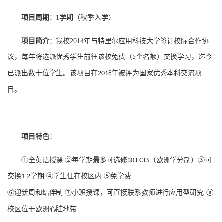
项目周期
：
1
学期（秋季入学）
项目简介
：我校
2014
年与特里尔应用科技大学签订校际合作协
议，每年将选派优秀学生前往该校免费（
个名额）交换学习，迄今
5
已派出数十位学生。该项目在
年被评为国家优秀本科交流项
2018
目。
项目特色
：
①全英语授课 ②每学期最多可选修
（欧洲学分制）③可
30 ECTS
交换
学期 ④学生住在校区内 ⑤免学费
1-2
⑥迎新周和结伴制 ⑦
小班授课，可直接联系教师进行应用型研究
⑧
校区位于欧洲心脏地带