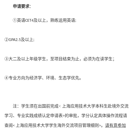
申请要求
：
①英语
及以上，熟练运用英语
CET4
;
②
及以上
GPA2.5
;
③大二及以上年级学生，至项目结束为止，必须为在读学生；
④专业方向为经济学、环境、生态学优先。
注：学生须在出国前完成
<
上海应用技术大学本科生赴境外交流
学习、专业实践成绩认定申请表
的审批，学分认定具体操作流程请
>
查阅
上海应用技术大学学生海外交流项目管理细则
。
请有意参加
<
>