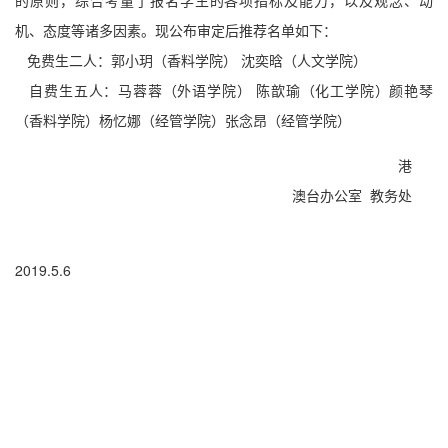
的原则，综合考量了报名学生的各项指标及能力，以及观念、动
机、态度等诸多因素。现公布审定后推荐名单如下：
免费生二人：郭小玥（香料学院） 沈奕晗（人文学院）
自费生五人：马蓉蓉（外语学院） 陈歆瑜（化工学院）颜艳琴
（香料学院）杨忆娜（经管学院）张念昂（经管学院）
港
澳台办公室
教务处
2019.5.6