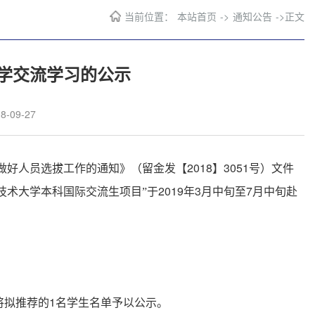
当前位置：
本站首页
->
通知公告
->
正文
学交流学习的公示
-09-27
2018
3051
做好人员选拔工作的通知》（留金发【
】
号）文件
2019
3
7
技术大学本科国际交流生项目”于
年
月中旬至
月中旬赴
1
将拟推荐的
名学生名单予以公示。