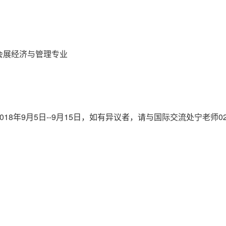
会展经济与管理专业
018
9
5
--9
15
0
年
月
日
月
日，如有异议者，请与国际交流处宁老师