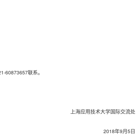
21-60873657
联系。
上海应用技术大学国际交流处
2018
9
5
年
月
日