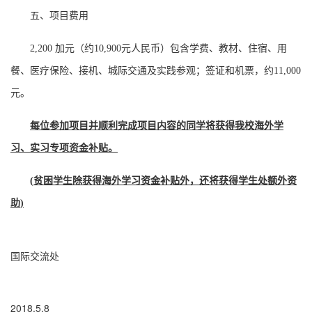
五、项目费用
2,200
加元（约
10,900
元人民币）
包含学费、教材、住宿、用
餐、医疗保险、接机、城际交通及实践参观；签证和机票，约
11,000
元。
每位参加项目并顺利完成项目内容的同学将获得我校海外学
习、实习专项资金补贴。
(
贫困学生除获得海外学习资金补贴外，还将获得学生处额外资
助
)
国际交流处
2018.5.8