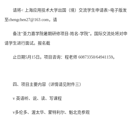
请将
<
上海应用技术大学出国（境）交流学生申请表
>
电子版发
至
chengchen27@163.com
，请
备注
“圣力嘉学院暑期研修项目
-
姓名
-
学院
”。国际交流处将对申
请学生进行面试。报名截
止日期
5
月
15
日。项目咨询：程老师
60873350/64941159
。
四、项目主要内容（详情请见
附件
三）
v
英语听、说、读、写课程
v
多伦多
、渥太华、蒙特利尔、魁北克参观