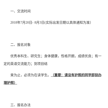
一、交流时间
2018
年
7
月
20
日
- 8
月
3
日
(
实际出发日期以具体通知为准）
二、报名对象
优秀本科生、研究生；身体健康，性格开朗，成绩优良；有一
定的英语交流能力；到项目结
束为止，必须为在读学生。
（重要
：
请没有护照的
同学即刻办
理护照
）
三、报名办法