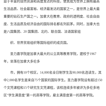
益于丰富的自然资源和高度发达的科技，使其成为世界上拥有最高
生活品质、社会最富裕、经济最发达的国家之一，是世界上最大最
重要的钻石生产国之一。
加拿大在教育、政府的透明度、社会自由
度、生活品质及经济自由的国际排名都名列前茅。同时，加拿大也
是八国集团、
20
国集团、北约、联合国、法语国家组
织、世界贸易组织等国际组织的成员国。
圣力嘉学院是加拿大最大的公立高等教育学院，建校于
1967
年，坐落在加拿大多伦多
市，拥有
10
个校区，
14,000
名全日制学生及
90,000
名选读生，其
中
2,000
名学生是来自
75
个国家的国际学生。圣力嘉学院设有超过
150
个文凭课程和
15
个研究生文凭课程，该校连续多年被评为多伦多地
区
“学生满意度”第一的高等学院，雇主满意度第一的高等学院。