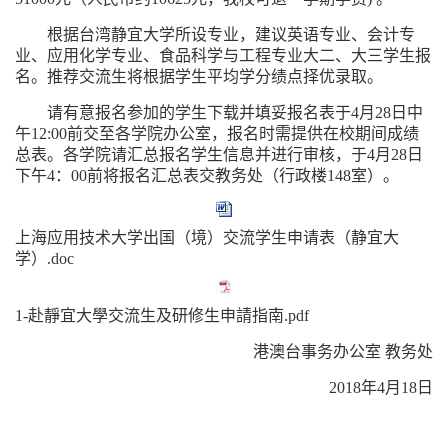
根据台湾静宜大学所设专业，建议英语专业、会计专
业、应用化学专业、食品科学与工程专业大二、大三学生报
名。推荐交流生将根据学生平均学分绩点择优录取。
请有意报名参加的学生下载并填妥报名表于
4
月
28
日中
午
12:00前交至各学院办公室，报名时需提供在校期间成绩
总表。各学院请汇总报名学生信息并进行审核，于
4
月
28
日
下午
4：00前将报名汇总表交教务处（行政楼148室）。
上海应用技术大学出国（境）交流学生申请表（静宜大
学）.doc
1-赴靜宜大學交流生及研修生申請指南.pdf
港澳台事务办公室
教务处
201
8
年
4月1
8
日