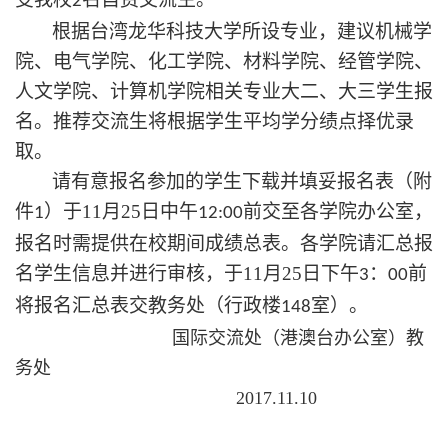
2
根据台湾龙华科技大学所设专业，建议机械学
院、电气学院、化工学院、材料学院、经管学院、
人文学院、计算机学院相关专业大二、大三学生报
名。推荐交流生将根据学生平均学分绩点择优录
取。
请有意报名参加的学生下载并填妥报名表（附
件
）于
11
月
25
日中午
前交至各学院办公室，
1
12:00
报名时需提供在校期间成绩总表。各学院请汇总报
名学生信息并进行审核，于
11
月
25
日下午
：
前
3
00
将报名汇总表交教务处（行政楼
室）。
148
国际交流处（港澳台办公室）教
务处
2017.
11
.
10