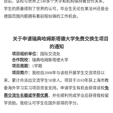
目前，该校与世界上
140
多个大学和机构保持着合作关系，
学生的质量得到了世界的认可，毕业生无论在莱法州还是全
德国范围内都拥有着前程似锦的工作机会。
关于申请瑞典哈姆斯塔德大学免费交换生项目
的通知
项目组织单位：
国际交流处
合作院校：
瑞典哈姆斯塔德大学
项目周期：
1
学期
项目简介：
我校自
2008
年与该校开展学生交流项目以
来，累计共派出交流学生
50
余人。项目于
2010
年获上海市教
委海外学习实习项目资金支持。申请学生有机会获得该校
免
费交流生名额或学费优惠
，并在顺利完成学业后获得我校留
学资助。我校认可学生在国外获得的学分。