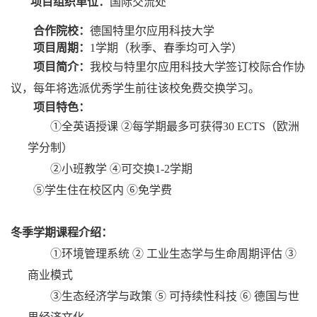
项目组织单位：
国际交流处
合作院校：
德国特里尔应用科技大学
项目周期：
1
学期（秋季、春季均可入学）
项目简介：
我校与特里尔应用科技大学签订校际合作协
议，每年将选派优秀学生前往该校免费交换学习。
项目特色：
①
全英语授课 ②
每学期最多可获得
30 ECTS
（欧洲
学分制）
②
小班教学 ④
可交换
1-2
学期
⑤
学生住在校区内 ⑥
免学费
冬季学期课程介绍：
①
环境管理系统 ② 工业生态学与生命周期评估 ③
商业模式
③
生态经济学与政策 ⑤ 可持续性科技 ⑥ 德国与世