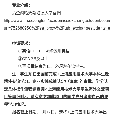
专业介绍：
请查阅哈姆斯塔德大学官网：
http://www.hh.se/english/academics/exchangestudent/cours
url=752680950%2Fse_proxy%2Futb_exchangestudents_e
申请要求：
①
英语
CET 6
，熟练运用英语
②
GPA 2.5
及以上
③
至项目结束为止，必须为在读学生。
注：学生须在出国前完成
<
上海应用技术大学本科生赴
境外交流学习、专业实践成绩认定申请表
>
的审批，学分认
定具体操作流程请查阅
<
上海应用技术大学学生海外交流项
目管理细则
>
。请有意参加此项目的同学充分考虑自己的课
程学习情况。
报名截止日期：
3
月
12
日，请将
<
上海应用技术大学出