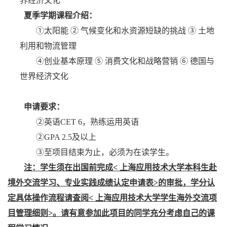
界经济文化
夏季学期课程介绍：
①
太阳能 ② 气候变化和水资源短缺的挑战 ③ 土地
利用和物流管理
④
创业基本原理 ⑤ 消费文化和战略营销 ⑥ 德国与
世界经济文化
申请要求：
②
英语
CET 6
，熟练运用英语
②
GPA 2.5
及以上
③
至项目结束为止，必须为在读学生。
注：学生须在出国前完成
<
上海应用技术大学本科生赴
境外交流学习、专业实践成绩认定申请表
>
的审批，学分认
定具体操作流程请查阅
<
上海应用技术大学学生海外交流项
目管理细则
>
。请有意参加此项目的同学充分考虑自己的课