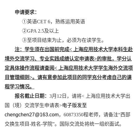
申请要求：
①
英语
CET 6
，熟练运用英语
②
GPA 2.5
及以上
③
至项目结束为止，必须为在读学生。
注：学生须在出国前完成
<
上海应用技术大学本科生赴
境外交流学习、专业实践成绩认定申请表
>
的审批，学分认
定具体操作流程请查阅
<
上海应用技术大学学生海外交流项
目管理细则
>
。请有意参加此项目的同学充分考虑自己的课
程学习情况。
报名截止日期：
3
月
12
日，请将
<
上海应用技术大学出
国（境）交流学生申请表
>
电子版发至
chengchen27@163.com
，
60873350
程老师，请备注“西部
交换生项目
-
姓名
-
学院”。国际交流处将统一组织面试。