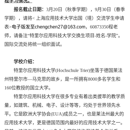
程学习情况。
报名截止日期：
3
月
20
日（秋季学期），
9
月
30
日（春季
学期），请将
<
上海应用技术大学出国（境）交流学生申请
表
>
电子版发至
chengchen27@163.com
，
60873350
程老
师，请备注“特里尔应用科技大学交换生项目
-
姓名
-
学院”。
国际交流处将统一组织面试。
学校介绍：
特里尔应用科技大学
(Hochschule Trier)
坐落于德国莱法
州特里尔市—马克思的故乡，是一所拥有
8000
多名学生和
160
位教授的国立大学。
特里尔应用科技大学在很多专业有着出类拔萃的教学质
量，如建筑、机械、电子、设计等等，均处于世界领先水
平。它是欧洲大学协会
(EUA)
成员之一，也是莱法州最大的
应用技术大学，更是德国范围内最好的应用技术大学之一。