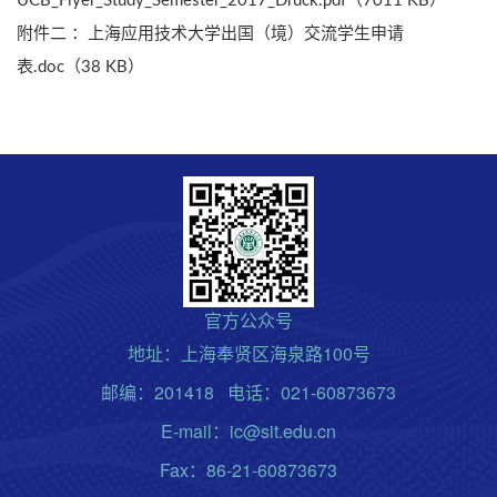
UCB_Flyer_Study_Semester_2017_Druck.pdf（7011 KB）
附件二 ：上海应用技术大学出国（境）交流学生申请
表.doc（38 KB）
官方公众号
地址：上海奉贤区海泉路100号
邮编：201418 电话：021-60873673
E-mail：ic@sit.edu.cn
Fax：86-21-60873673