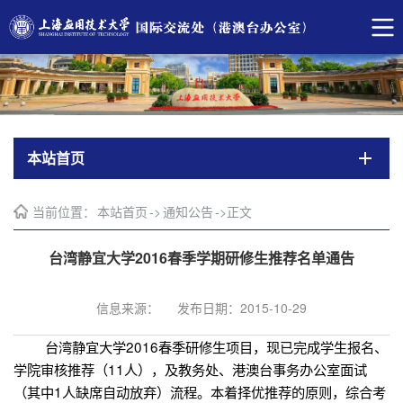
本站首页
当前位置：
本站首页
->
通知公告
->
正文
台湾静宜大学2016春季学期研修生推荐名单通告
信息来源：
发布日期：2015-10-29
台湾静宜大学
2016
春季研修生项目，现已完成学生报名、
学院审核推荐（
11
人），及教务处、港澳台事务办公室面试
（其中
1
人缺席自动放弃）流程。本着择优推荐的原则，综合考